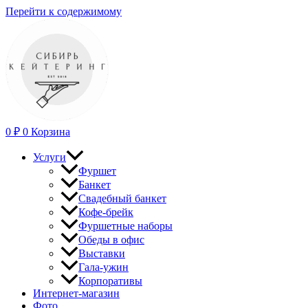
Перейти к содержимому
0
₽
0
Корзина
Услуги
Фуршет
Банкет
Свадебный банкет
Кофе-брейк
Фуршетные наборы
Обеды в офис
Выставки
Гала-ужин
Корпоративы
Интернет-магазин
Фото