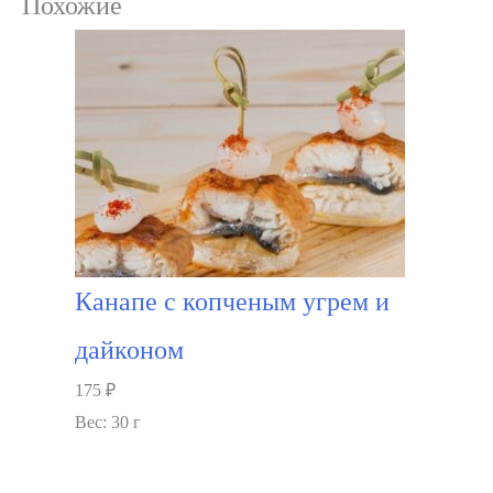
Похожие
Канапе с копченым угрем и
дайконом
175
₽
Вес: 30 г