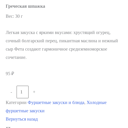
Греческая шпажка
Вес: 30 г
Легкая закуска с яркими вкусами: хрустящий огурец,
сочный болгарский перец, пикантная маслина и нежный
сыр Фета создают гармоничное средиземноморское
сочетание.
95
₽
Количество
-
+
В корзину
товара
Категории
Фуршетные закуски и блюда
,
Холодные
Греческая
фуршетные закуски
шпажка
Вернуться назад