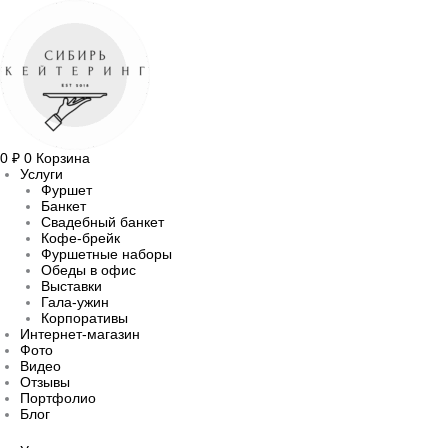
Перейти
Количество
Прокрутка
к
товара
вверх
содержимому
Конфеты
из
козьего
сыра
с
виноградом
и
фисташками
0
₽
0
Корзина
Услуги
Фуршет
Банкет
Свадебный банкет
Кофе-брейк
Фуршетные наборы
Обеды в офис
Выставки
Гала-ужин
Корпоративы
Интернет-магазин
Фото
Видео
Отзывы
Портфолио
Блог