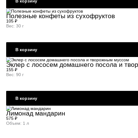
В корзину
Полезные конфеты из сухофруктов
105
₽
Вес: 30 г
В корзину
Эклер с лососем домашнего посола и тв
155
₽
Вес: 90 г
В корзину
Лимонад мандарин
575
₽
Объем: 1 л