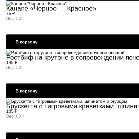
Канапе «Черное — Красное»
75
₽
Вес: 30 г
В корзину
Ростбиф на крутоне в сопровождении печ
145
₽
Вес: 30 г
В корзину
Брускетта с тигровыми креветками, шпина
185
₽
Вес: 60 г