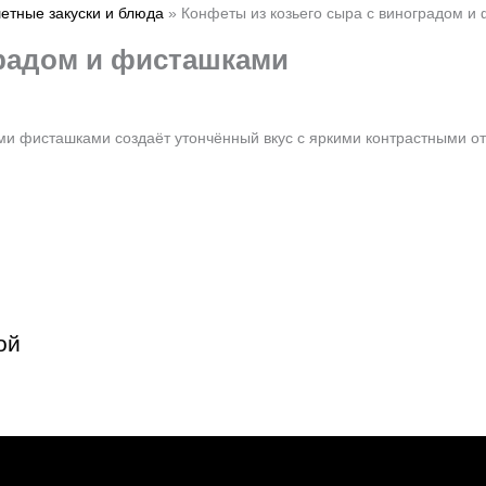
етные закуски и блюда
»
Конфеты из козьего сыра с виноградом и
градом и фисташками
и фисташками создаёт утончённый вкус с яркими контрастными отт
ой