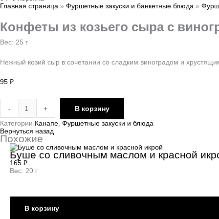
Главная страница
»
Фуршетные закуски и банкетные блюда
»
Фурш
Конфеты из козьего сыра с вино
Вес: 25 г
Нежный козий сыр в сочетании со сладким виноградом и хрустящим
95
₽
-
+
В корзину
Категории
Канапе
,
Фуршетные закуски и блюда
Вернуться назад
Похожие
Буше со сливочным маслом и красной икр
165
₽
Вес: 20 г
В корзину