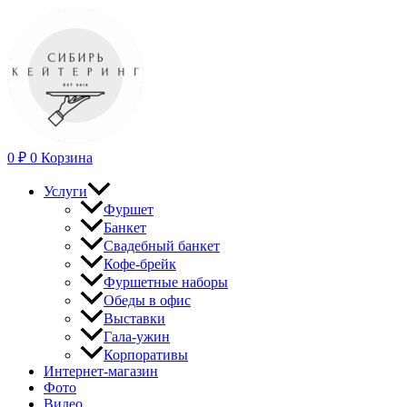
Перейти
к
содержимому
0
₽
0
Корзина
Услуги
Фуршет
Банкет
Свадебный банкет
Кофе-брейк
Фуршетные наборы
Обеды в офис
Выставки
Гала-ужин
Корпоративы
Интернет-магазин
Фото
Видео