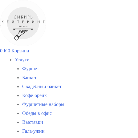
Перейти
к
содержимому
0
₽
0
Корзина
Услуги
Фуршет
Банкет
Свадебный банкет
Кофе-брейк
Фуршетные наборы
Обеды в офис
Выставки
Гала-ужин