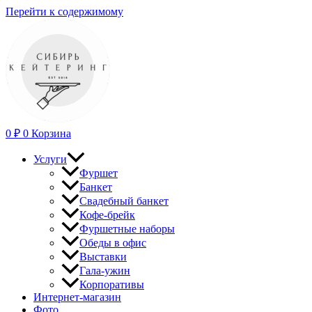
Перейти к содержимому
0
₽
0
Корзина
Услуги
Фуршет
Банкет
Свадебный банкет
Кофе-брейк
Фуршетные наборы
Обеды в офис
Выставки
Гала-ужин
Корпоративы
Интернет-магазин
Фото