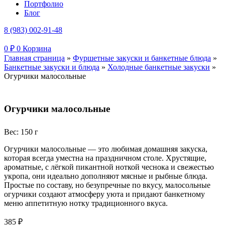
Портфолио
Блог
8 (983) 002-91-48
0
₽
0
Корзина
Главная страница
»
Фуршетные закуски и банкетные блюда
»
Банкетные закуски и блюда
»
Холодные банкетные закуски
»
Огурчики малосольные
Огурчики малосольные
Вес: 150 г
Огурчики малосольные — это любимая домашняя закуска,
которая всегда уместна на праздничном столе. Хрустящие,
ароматные, с лёгкой пикантной ноткой чеснока и свежестью
укропа, они идеально дополняют мясные и рыбные блюда.
Простые по составу, но безупречные по вкусу, малосольные
огурчики создают атмосферу уюта и придают банкетному
меню аппетитную нотку традиционного вкуса.
385
₽