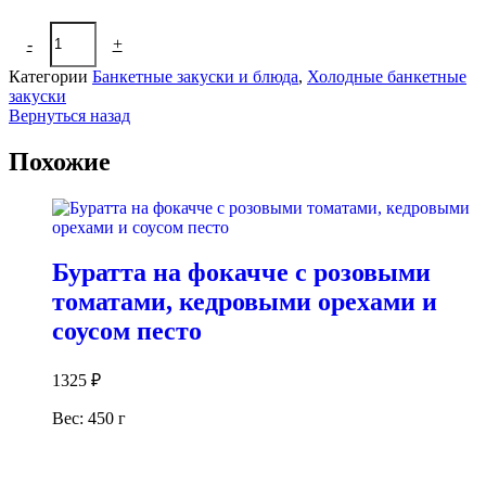
Количество
-
+
В корзину
товара
Огурчики
Категории
Банкетные закуски и блюда
,
Холодные банкетные
малосольные
закуски
Вернуться назад
Похожие
Буратта на фокачче с розовыми
томатами, кедровыми орехами и
соусом песто
1325
₽
Вес: 450 г