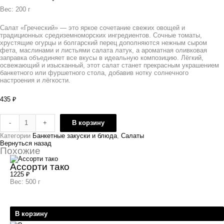
Вес: 200 г
Салат «Греческий» — это яркое сочетание свежих овощей и
традиционных средиземноморских ингредиентов. Сочные томаты,
хрустящие огурцы и болгарский перец дополняются нежным сыром
фета, маслинами и листьями салата латук, а ароматная оливковая
заправка объединяет все вкусы в идеальную композицию. Лёгкий,
освежающий и изысканный, этот салат станет прекрасным украшением
банкетного или фуршетного стола, добавив нотку солнечного
настроения и лёгкости.
435
₽
-
+
В корзину
Категории
Банкетные закуски и блюда
,
Салаты
Вернуться назад
Похожие
Ассорти тако
1225
₽
Вес: 500 г
В корзину