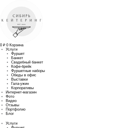
Перейти
Количество
Прокрутка
к
товара
вверх
содержимому
Салат
«Греческий»
0
₽
0
Корзина
Услуги
Фуршет
Банкет
Свадебный банкет
Кофе-брейк
Фуршетные наборы
Обеды в офис
Выставки
Гала-ужин
Корпоративы
Интернет-магазин
Фото
Видео
Отзывы
Портфолио
Блог
Услуги
Фуршет