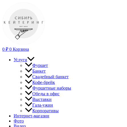
Перейти
к
содержимому
0
₽
0
Корзина
Услуги
Фуршет
Банкет
Свадебный банкет
Кофе-брейк
Фуршетные наборы
Обеды в офис
Выставки
Гала-ужин
Корпоративы
Интернет-магазин
Фото
Видео