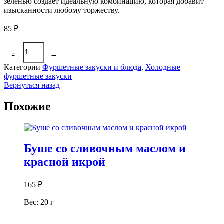
зеленью создаёт идеальную комбинацию, которая добавит
изысканности любому торжеству.
85
₽
Количество
-
+
В корзину
товара
Блинный
Категории
Фуршетные закуски и блюда
,
Холодные
рулет
фуршетные закуски
с
Вернуться назад
лососем,
сыром
Похожие
Фета
и
зеленью
Буше со сливочным маслом и
красной икрой
165
₽
Вес: 20 г