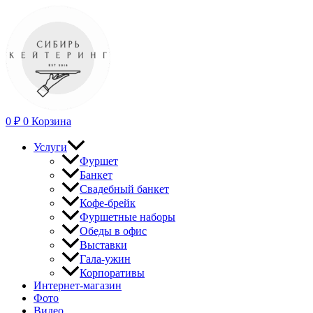
Перейти
к
содержимому
0
₽
0
Корзина
Услуги
Фуршет
Банкет
Свадебный банкет
Кофе-брейк
Фуршетные наборы
Обеды в офис
Выставки
Гала-ужин
Корпоративы
Интернет-магазин
Фото
Видео