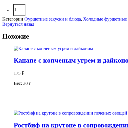
Количество
-
+
В корзину
товара
Греческая
Категории
Фуршетные закуски и блюда
,
Холодные фуршетные 
шпажка
Вернуться назад
Похожие
Канапе с копченым угрем и дайкон
175
₽
Вес: 30 г
В корзину
Ростбиф на крутоне в сопровожден