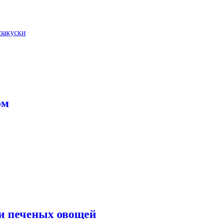
закуски
ом
ии печеных овощей