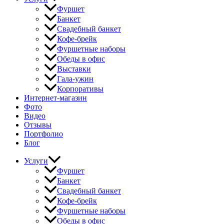
Фуршет
Банкет
Свадебный банкет
Кофе-брейк
Фуршетные наборы
Обеды в офис
Выставки
Гала-ужин
Корпоративы
Интернет-магазин
Фото
Видео
Отзывы
Портфолио
Блог
Услуги
Фуршет
Банкет
Свадебный банкет
Кофе-брейк
Фуршетные наборы
Обеды в офис