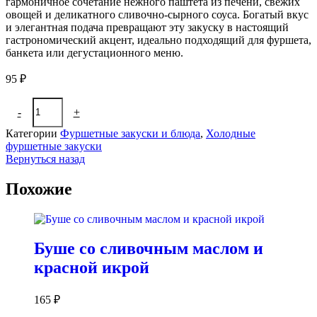
гармоничное сочетание нежного паштета из печени, свежих
овощей и деликатного сливочно-сырного соуса. Богатый вкус
и элегантная подача превращают эту закуску в настоящий
гастрономический акцент, идеально подходящий для фуршета,
банкета или дегустационного меню.
95
₽
Количество
-
+
В корзину
товара
Пти-
Категории
Фуршетные закуски и блюда
,
Холодные
фур
фуршетные закуски
из
Вернуться назад
печени
с
Похожие
овощами
и
сырным
соусом
Буше со сливочным маслом и
красной икрой
165
₽