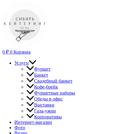
Перейти
к
содержимому
0
₽
0
Корзина
Услуги
Фуршет
Банкет
Свадебный банкет
Кофе-брейк
Фуршетные наборы
Обеды в офис
Выставки
Гала-ужин
Корпоративы
Интернет-магазин
Фото
Видео