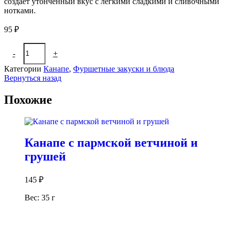
создаёт утончённый вкус с лёгкими сладкими и сливочными
нотками.
95
₽
Количество
-
+
В корзину
товара
Канапе
Категории
Канапе
,
Фуршетные закуски и блюда
с
Вернуться назад
фруктовым
сыром
Похожие
и
черникой
Канапе с пармской ветчиной и
грушей
145
₽
Вес: 35 г