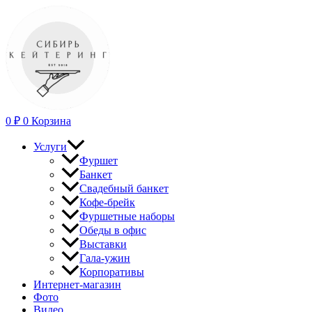
Перейти
к
содержимому
0
₽
0
Корзина
Услуги
Фуршет
Банкет
Свадебный банкет
Кофе-брейк
Фуршетные наборы
Обеды в офис
Выставки
Гала-ужин
Корпоративы
Интернет-магазин
Фото
Видео