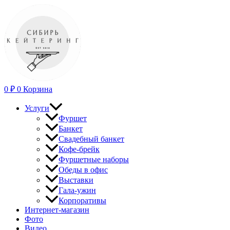
Перейти
к
содержимому
0
₽
0
Корзина
Услуги
Фуршет
Банкет
Свадебный банкет
Кофе-брейк
Фуршетные наборы
Обеды в офис
Выставки
Гала-ужин
Корпоративы
Интернет-магазин
Фото
Видео