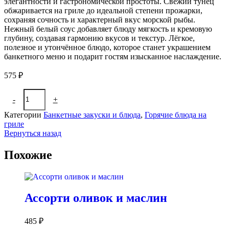
элегантности и гастрономической простоты. Свежий тунец
обжаривается на гриле до идеальной степени прожарки,
сохраняя сочность и характерный вкус морской рыбы.
Нежный белый соус добавляет блюду мягкость и кремовую
глубину, создавая гармонию вкусов и текстур. Лёгкое,
полезное и утончённое блюдо, которое станет украшением
банкетного меню и подарит гостям изысканное наслаждение.
575
₽
Количество
-
+
В корзину
товара
Тунец
Категории
Банкетные закуски и блюда
,
Горячие блюда на
на
гриле
гриле
Вернуться назад
с
белым
Похожие
соусом
Ассорти оливок и маслин
485
₽