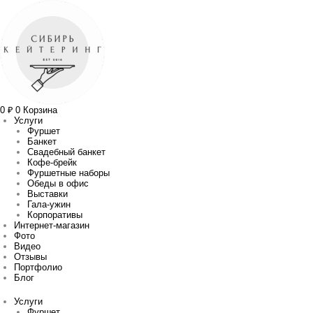
Перейти
Количество
Прокрутка
к
товара
вверх
содержимому
Салат
с
хрустящими
баклажанами
и
розовыми
томатами
и
сыром
0
₽
0
Корзина
страчателла
Услуги
Фуршет
Банкет
Свадебный банкет
Кофе-брейк
Фуршетные наборы
Обеды в офис
Выставки
Гала-ужин
Корпоративы
Интернет-магазин
Фото
Видео
Отзывы
Портфолио
Блог
Услуги
Фуршет