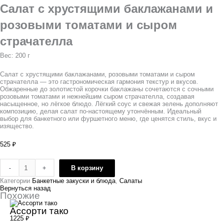
Салат с хрустящими баклажанами и
розовыми томатами и сыром
страчателла
Вес: 200 г
Салат с хрустящими баклажанами, розовыми томатами и сыром
страчателла — это гастрономическая гармония текстур и вкусов.
Обжаренные до золотистой корочки баклажаны сочетаются с сочными
розовыми томатами и нежнейшим сыром страчателла, создавая
насыщенное, но лёгкое блюдо. Лёгкий соус и свежая зелень дополняют
композицию, делая салат по-настоящему утончённым. Идеальный
выбор для банкетного или фуршетного меню, где ценятся стиль, вкус и
изящество.
525
₽
-
+
В корзину
Категории
Банкетные закуски и блюда
,
Салаты
Вернуться назад
Похожие
Ассорти тако
1225
₽